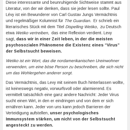
Diese interessante und beunruhigende Sichtweise stammt aus
Literatur, von der wir denken, dass sie jeder lesen sollte. Paul
Lévy ist ein Bewunderer von Carl Gustav Jungs Vermächtnis
und regelmäßiger Kolumnist für
The Guardian
. Er schrieb ein
literarisches Stück mit dem Titel
Dispelling Wetiko
, zu Deutsch
etwa
Wetiko vertreiben
, das eine Reflexion verdient. Levy
sagt,
dass wir in einer Zeit leben, in der die meisten
psychosozialen Phänomene die Existenz eines “Virus”
der Selbstsucht beweisen.
Wetiko ist ein Wort, das die nordamerikanischen Ureinwohner
verwenden, um eine böse Person zu beschreiben, die sich nicht
um das Wohlergehen anderer sorgt.
Das Vermächtnis, das Levy mit seinem Buch hinterlassen wollte,
ist keineswegs negativ, vorwurfsvoll oder alarmierend. Es
vermittelt tatsächlich eine ganz andere Nachricht: Jeder Virus
sucht einen Wirt, in den er eindringen und von dem er sich
ernähren kann. Jeder von uns kann jedoch Barrieren der
Verteidigung aufstellen,
unser psychologisches
Immunsystem stärken,
um nicht von der Selbstsucht
angesteckt zu werden.