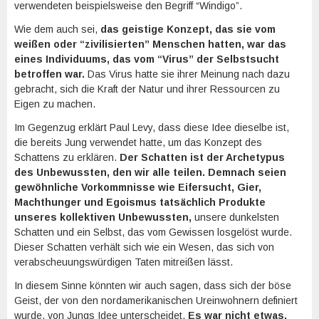
verwendeten beispielsweise den Begriff “Windigo”.
Wie dem auch sei,
das geistige Konzept, das sie vom
weißen oder “zivilisierten” Menschen hatten, war das
eines Individuums, das vom “Virus” der Selbstsucht
betroffen war.
Das Virus hatte sie ihrer Meinung nach dazu
gebracht, sich die Kraft der Natur und ihrer Ressourcen zu
Eigen zu machen.
Im Gegenzug erklärt Paul Levy, dass diese Idee dieselbe ist,
die bereits Jung verwendet hatte, um das Konzept des
Schattens zu erklären.
Der Schatten ist der Archetypus
des Unbewussten, den wir alle teilen. Demnach seien
gewöhnliche Vorkommnisse wie Eifersucht, Gier,
Machthunger und Egoismus tatsächlich Produkte
unseres kollektiven Unbewussten,
unsere dunkelsten
Schatten und ein Selbst, das vom Gewissen losgelöst wurde.
Dieser Schatten verhält sich wie ein Wesen, das sich von
verabscheuungswürdigen Taten mitreißen lässt.
In diesem Sinne könnten wir auch sagen, dass sich der böse
Geist, der von den nordamerikanischen Ureinwohnern definiert
wurde, von Jungs Idee unterscheidet.
Es war nicht etwas,