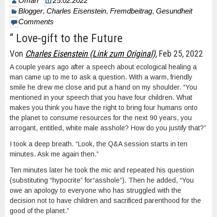
Omarr
25.02.2022
Blogger
,
Charles Eisenstein
,
Fremdbeitrag
,
Gesundheit
Comments
“ Love-gift to the Future
Von
Charles Eisenstein (Link zum Original)
, Feb 25, 2022
A couple years ago after a speech about ecological healing a
man came up to me to ask a question. With a warm, friendly
smile he drew me close and put a hand on my shoulder. “You
mentioned in your speech that you have four children. What
makes you think you have the right to bring four humans onto
the planet to consume resources for the next 90 years, you
arrogant, entitled, white male asshole? How do you justify that?”
I took a deep breath. “Look, the Q&A session starts in ten
minutes. Ask me again then.”
Ten minutes later he took the mic and repeated his question
(substituting “hypocrite” for“asshole”). Then he added, “You
owe an apology to everyone who has struggled with the
decision not to have children and sacrificed parenthood for the
good of the planet.”