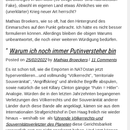
Fake), obwohl im eigenen Land etwas Ähnliches wie ein
(unerklärter) Krieg neuer Art herrscht?
Mathias Broekers, wie so oft, hat den Hintergrund des
Einmarsches auf den Punkt gebracht. Ich hätte es nicht besser
formulieren können. Allerdings bleiben die obigen Warums
unbeantwortet, die noch einer weiteren Würdigung bedürfen.
“
Warum ich noch immer Putinversteher bin
Posted on
25/02/2022
by
Mathias Broeckers
/
11 Comments
Es ist schon toll, wie die Empörten in NATOstan jetzt
hyperventilieren…und vollmundig “Völkerrecht”, “territoriale
Souveränitat”, “Angriffskrieg” und ähnliche Begriffe abspulen,
sowie natürlich die seit Killary Clinton gängige “Putin = Hitler”-
Analogie. Würden die in den letzten Jahrzehnten begangenen
Verletzungen des Völkerrechts und der Souveränität anderer
Länder durch diese Bande alle angeklagt, kämen sie aus dem
Internationalen Strafgerichtshof in Den Haag freilich nie wieder
hinaus – weshalb sie als f
ührende Völkerrechts-und
Souvernitätsverletzter des Planeten
diese Gerichtsbarkeit