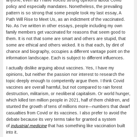
anyone, even as I have voiced strong opinions about Covid
policy and especially mandates. Nonetheless, the prevailing
pattern is so strong that some people took my last essay, A
Path Will Rise to Meet Us, as an indictment of the vaccinated.
No. As I’ve written in other essays, people including my own
family members get vaccinated for reasons that seem good to
them. It is not that some are smart and others are stupid, that
some are ethical and others wicked. It is that each, by dint of
chance and biography, occupies a different vantage point on the
information landscape. Each is subject to different influences.
I actually dislike arguing about vaccines. Yes, I have my
opinions, but neither the passion nor interest to research the
topic deeply enough to competently argue them. I think Covid
vaccines are overall harmful, but not compared to rain forest
destruction, militarism, or neoliberal capitalism. Or world hunger,
which killed ten million people in 2021, half of them children, and
stunted the growth of tens of millions more—numbers that dwarf
casualties from Covid or its vaccines. I also prefer to avoid the
debate because its very terms take for granted a system
of
industrial medicine
that has something like vaccination built
into it.