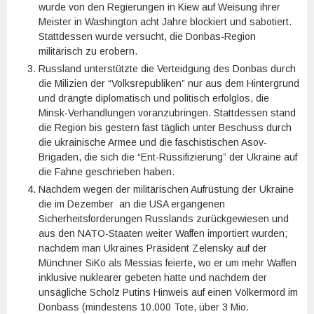
wurde von den Regierungen in Kiew auf Weisung ihrer
Meister in Washington acht Jahre blockiert und sabotiert.
Stattdessen wurde versucht, die Donbas-Region
militärisch zu erobern.
Russland unterstützte die Verteidgung des Donbas durch
die Milizien der “Volksrepubliken” nur aus dem Hintergrund
und drängte diplomatisch und politisch erfolglos, die
Minsk-Verhandlungen voranzubringen. Stattdessen stand
die Region bis gestern fast täglich unter Beschuss durch
die ukrainische Armee und die faschistischen Asov-
Brigaden, die sich die “Ent-Russifizierung” der Ukraine auf
die Fahne geschrieben haben.
Nachdem wegen der militärischen Aufrüstung der Ukraine
die im Dezember an die USA ergangenen
Sicherheitsforderungen Russlands zurückgewiesen und
aus den NATO-Staaten weiter Waffen importiert wurden;
nachdem man Ukraines Präsident Zelensky auf der
Münchner SiKo als Messias feierte, wo er um mehr Waffen
inklusive nuklearer gebeten hatte und nachdem der
unsägliche Scholz Putins Hinweis auf einen Völkermord im
Donbass (mindestens 10.000 Tote, über 3 Mio.