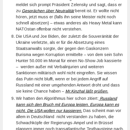
meldet sich prompt Präsident Zelensky und sagt, dass er
zu
Gesprächen über Neutralität
bereit ist. Er wollte nicht
hören, jetzt muss er (falls ihn seine Meister nicht noch
schnell absetzen) – etwas anderes als Heavy Metal kann
NATOstan offenbar nicht verstehen.
Die USA und Joe Biden, der zuletzt die Souveränität der
Ukraine verletzte, als er für die Absetzung eines
Staatsanwalts sorgte, der gegen den Gaskonzern
Burisma wegen Korruption ermittelte – von dem sein Sohn
Hunter 50.000 im Monat für einen No-Show-Job kassierte
– werden außer mit Verbalinjurien und weiteren
Sanktionen militärisch wohl nicht eingreifen. Sie wissen
das Putin nicht blufft, wenn er bei jedem Angriff auf
Russland mit einer umgehenden Antwort droht und dass
sie keine Chance haben –
Mr.Kinzhal läßt grüßen.
Wir hatten den Algorithmus hier schon zitiert:
Russland
kann sich den Bruch mit Europa leisten. Europa kann es
nicht. Die USA wollen nur kassieren.
Das scheint man vor
allem in Deutschland nicht verstanden zu haben, die
Schwachköpfe der Regierungs-Ampel und in Brüssel
plappern immer noch transatlantische Textbausteine nach,