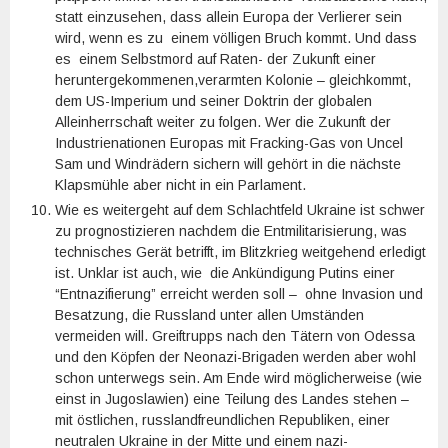
statt einzusehen, dass allein Europa der Verlierer sein
wird, wenn es zu einem völligen Bruch kommt. Und dass
es einem Selbstmord auf Raten- der Zukunft einer
heruntergekommenen,verarmten Kolonie – gleichkommt,
dem US-Imperium und seiner Doktrin der globalen
Alleinherrschaft weiter zu folgen. Wer die Zukunft der
Industrienationen Europas mit Fracking-Gas von Uncel
Sam und Windrädern sichern will gehört in die nächste
Klapsmühle aber nicht in ein Parlament.
Wie es weitergeht auf dem Schlachtfeld Ukraine ist schwer
zu prognostizieren nachdem die Entmilitarisierung, was
technisches Gerät betrifft, im Blitzkrieg weitgehend erledigt
ist. Unklar ist auch, wie die Ankündigung Putins einer
“Entnazifierung” erreicht werden soll – ohne Invasion und
Besatzung, die Russland unter allen Umständen
vermeiden will. Greiftrupps nach den Tätern von Odessa
und den Köpfen der Neonazi-Brigaden werden aber wohl
schon unterwegs sein. Am Ende wird möglicherweise (wie
einst in Jugoslawien) eine Teilung des Landes stehen –
mit östlichen, russlandfreundlichen Republiken, einer
neutralen Ukraine in der Mitte und einem nazi-