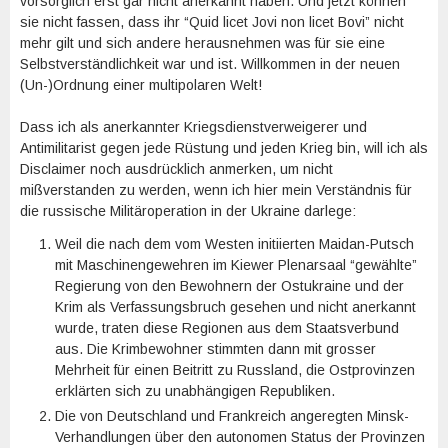
vorsorglich erst gar nicht anerkannt haben. Und jetzt können
sie nicht fassen, dass ihr “Quid licet Jovi non licet Bovi” nicht
mehr gilt und sich andere herausnehmen was für sie eine
Selbstverständlichkeit war und ist. Willkommen in der neuen
(Un-)Ordnung einer multipolaren Welt!
Dass ich als anerkannter Kriegsdienstverweigerer und
Antimilitarist gegen jede Rüstung und jeden Krieg bin, will ich als
Disclaimer noch ausdrücklich anmerken, um nicht
mißverstanden zu werden, wenn ich hier mein Verständnis für
die russische Militäroperation in der Ukraine darlege:
Weil die nach dem vom Westen initiierten Maidan-Putsch
mit Maschinengewehren im Kiewer Plenarsaal “gewählte”
Regierung von den Bewohnern der Ostukraine und der
Krim als Verfassungsbruch gesehen und nicht anerkannt
wurde, traten diese Regionen aus dem Staatsverbund
aus. Die Krimbewohner stimmten dann mit grosser
Mehrheit für einen Beitritt zu Russland, die Ostprovinzen
erklärten sich zu unabhängigen Republiken.
Die von Deutschland und Frankreich angeregten Minsk-
Verhandlungen über den autonomen Status der Provinzen