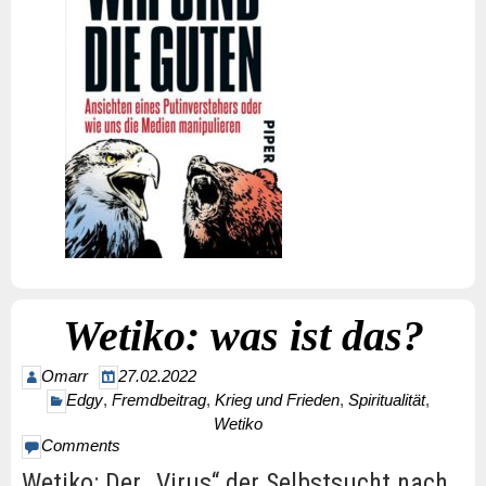
Wetiko: was ist das?
Omarr
27.02.2022
Edgy
,
Fremdbeitrag
,
Krieg und Frieden
,
Spiritualität
,
Wetiko
Comments
Wetiko: Der „Virus“ der Selbstsucht nach